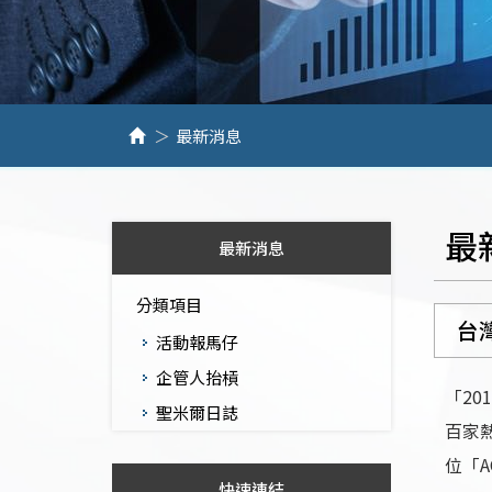
最新消息
最
最新消息
分類項目
台
活動報馬仔
企管人抬槓
「2
聖米爾日誌
百家
位「
快速連結