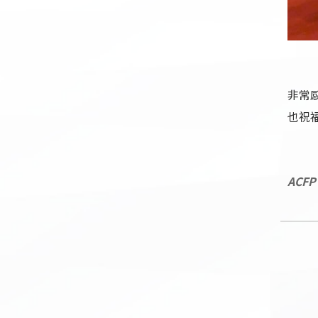
非常
也祝
ACF